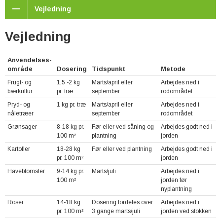
Vejledning
Vejledning
Anvendelses-
område
Dosering
Tidspunkt
Metode
Frugt- og
1,5 -2 kg
Marts/april eller
Arbejdes ned i
bærkultur
pr. træ
september
rodområdet
Pryd- og
1 kg pr. træ
Marts/april eller
Arbejdes ned i
nåletræer
september
rodområdet
Grønsager
8-18 kg pr.
Før eller ved såning og
Arbejdes godt ned i
100 m²
plantning
jorden
Kartofler
18-28 kg
Før eller ved plantning
Arbejdes godt ned i
pr. 100 m²
jorden
Haveblomster
9-14 kg pr.
Marts/juli
Arbejdes ned i
100 m²
jorden før
nyplantning
Roser
14-18 kg
Dosering fordeles over
Arbejdes ned i
pr. 100 m²
3 gange marts/juli
jorden ved stokken