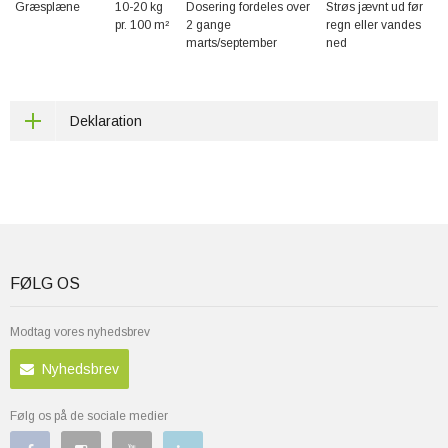
Græsplæne
10-20 kg
Dosering fordeles over
Strøs jævnt ud før
pr. 100 m²
2 gange
regn eller vandes
marts/september
ned
Deklaration
FØLG OS
Modtag vores nyhedsbrev
Nyhedsbrev
Følg os på de sociale medier