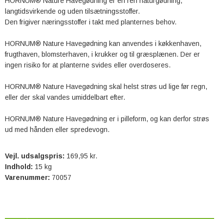
HORNUM® Nature Havegødning er en ren naturgødning,
langtidsvirkende og uden tilsætningsstoffer.
Den frigiver næringsstoffer i takt med planternes behov.
HORNUM® Nature Havegødning kan anvendes i køkkenhaven,
frugthaven, blomsterhaven, i krukker og til græsplænen. Der er
ingen risiko for at planterne svides eller overdoseres.
HORNUM® Nature Havegødning skal helst strøs ud lige før regn,
eller der skal vandes umiddelbart efter.
HORNUM® Nature Havegødning er i pilleform, og kan derfor strøs
ud med hånden eller spredevogn.
Vejl. udsalgspris:
169,95 kr.
Indhold:
15 kg
Varenummer:
70057