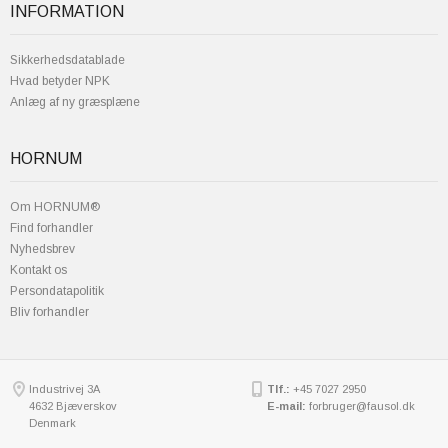
INFORMATION
Sikkerhedsdatablade
Hvad betyder NPK
Anlæg af ny græsplæne
HORNUM
Om HORNUM®
Find forhandler
Nyhedsbrev
Kontakt os
Persondatapolitik
Bliv forhandler
Industrivej 3A
Tlf.:
+45 7027 2950
4632 Bjæverskov
E-mail:
forbruger@fausol.dk
Denmark