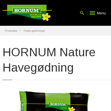
Menu
Produkter
Faste gødninger
HORNUM Nature
Havegødning