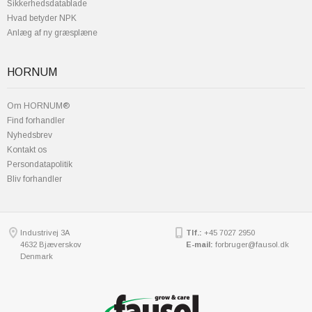
Sikkerhedsdatablade
Hvad betyder NPK
Anlæg af ny græsplæne
HORNUM
Om HORNUM®
Find forhandler
Nyhedsbrev
Kontakt os
Persondatapolitik
Bliv forhandler
Industrivej 3A
Tlf.:
+45 7027 2950
4632 Bjæverskov
E-mail:
forbruger@fausol.dk
Denmark