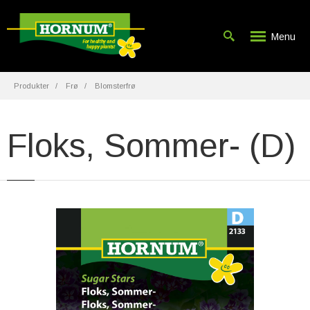
Menu
Produkter
Frø
Blomsterfrø
Floks, Sommer- (D)