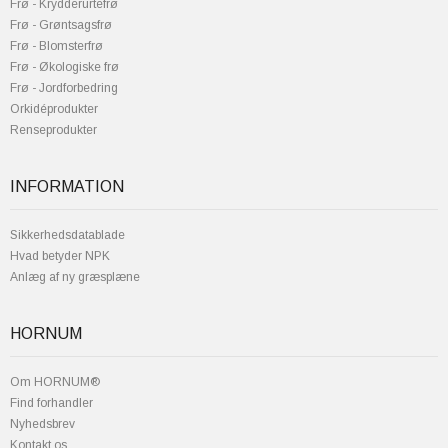
Frø - Krydderurtefrø
Frø - Grøntsagsfrø
Frø - Blomsterfrø
Frø - Økologiske frø
Frø - Jordforbedring
Orkidéprodukter
Renseprodukter
INFORMATION
Sikkerhedsdatablade
Hvad betyder NPK
Anlæg af ny græsplæne
HORNUM
Om HORNUM®
Find forhandler
Nyhedsbrev
Kontakt os