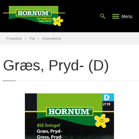
Menu
Produkter
Frø
Blomsterfrø
Græs, Pryd- (D)