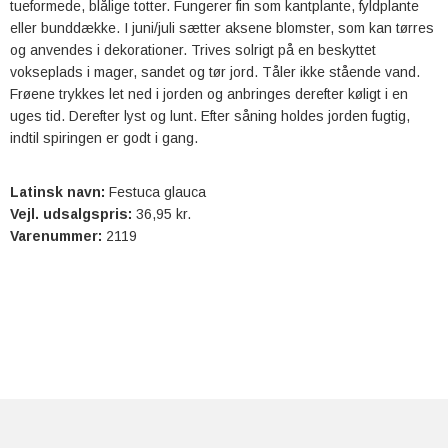
tueformede, blålige totter. Fungerer fin som kantplante, fyldplante
eller bunddække. I juni/juli sætter aksene blomster, som kan tørres
og anvendes i dekorationer. Trives solrigt på en beskyttet
vokseplads i mager, sandet og tør jord. Tåler ikke stående vand.
Frøene trykkes let ned i jorden og anbringes derefter køligt i en
uges tid. Derefter lyst og lunt. Efter såning holdes jorden fugtig,
indtil spiringen er godt i gang.
Latinsk navn:
Festuca glauca
Vejl. udsalgspris:
36,95 kr.
Varenummer:
2119