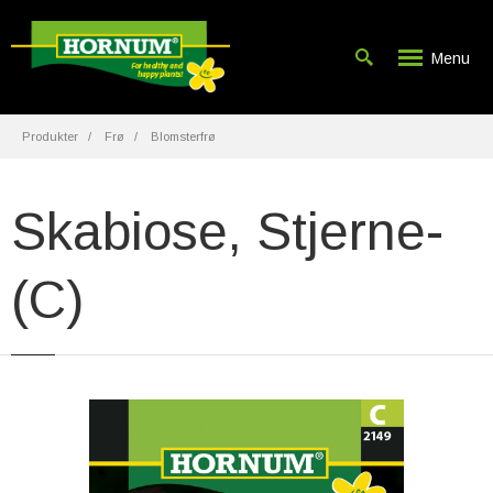
Menu
Produkter
Frø
Blomsterfrø
Skabiose, Stjerne-
(C)