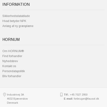
INFORMATION
Sikkerhedsdatablade
Hvad betyder NPK
Anlæg af ny græsplæne
HORNUM
Om HORNUM®
Find forhandler
Nyhedsbrev
Kontakt os
Persondatapolitik
Bliv forhandler
Industrivej 3A
Tlf.:
+45 7027 2950
4632 Bjæverskov
E-mail:
forbruger@fausol.dk
Denmark