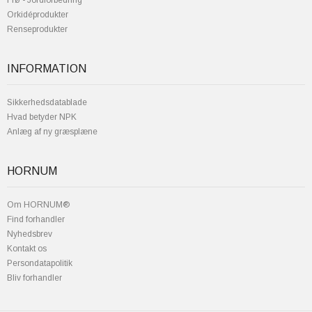
Frø - Jordforbedring
Orkidéprodukter
Renseprodukter
INFORMATION
Sikkerhedsdatablade
Hvad betyder NPK
Anlæg af ny græsplæne
HORNUM
Om HORNUM®
Find forhandler
Nyhedsbrev
Kontakt os
Persondatapolitik
Bliv forhandler