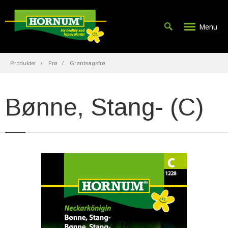
Menu
Produkter
Frø
Grøntsagsfrø
Bønne, Stang- (C)