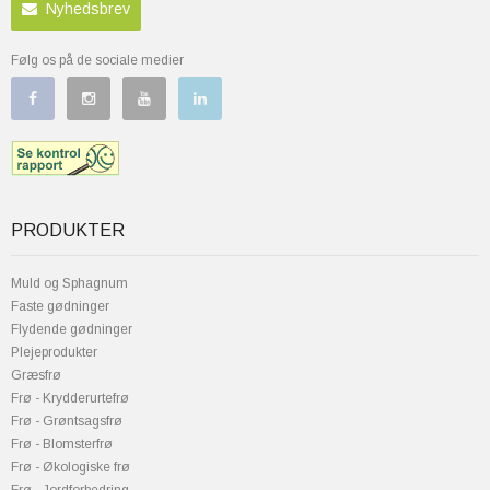
Nyhedsbrev
Følg os på de sociale medier
PRODUKTER
Muld og Sphagnum
Faste gødninger
Flydende gødninger
Plejeprodukter
Græsfrø
Frø - Krydderurtefrø
Frø - Grøntsagsfrø
Frø - Blomsterfrø
Frø - Økologiske frø