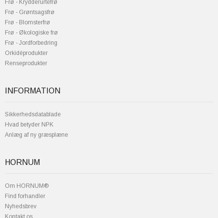
Frø - Krydderurtefrø
Frø - Grøntsagsfrø
Frø - Blomsterfrø
Frø - Økologiske frø
Frø - Jordforbedring
Orkidéprodukter
Renseprodukter
INFORMATION
Sikkerhedsdatablade
Hvad betyder NPK
Anlæg af ny græsplæne
HORNUM
Om HORNUM®
Find forhandler
Nyhedsbrev
Kontakt os