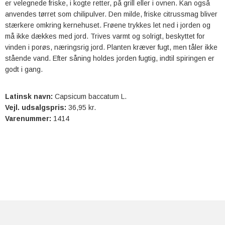
er velegnede friske, i kogte retter, på grill eller i ovnen. Kan også
anvendes tørret som chilipulver. Den milde, friske citrussmag bliver
stærkere omkring kernehuset. Frøene trykkes let ned i jorden og
må ikke dækkes med jord. Trives varmt og solrigt, beskyttet for
vinden i porøs, næringsrig jord. Planten kræver fugt, men tåler ikke
stående vand. Efter såning holdes jorden fugtig, indtil spiringen er
godt i gang.
Latinsk navn:
Capsicum baccatum L.
Vejl. udsalgspris:
36,95 kr.
Varenummer:
1414