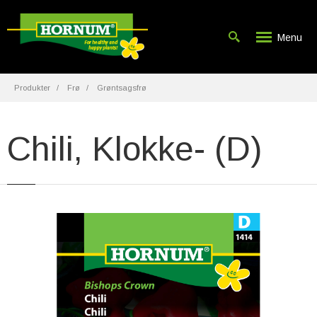
Menu
Produkter
Frø
Grøntsagsfrø
Chili, Klokke- (D)