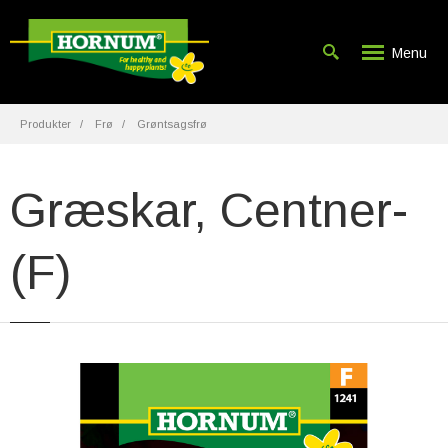
Menu
Produkter
Frø
Grøntsagsfrø
Græskar, Centner-
(F)