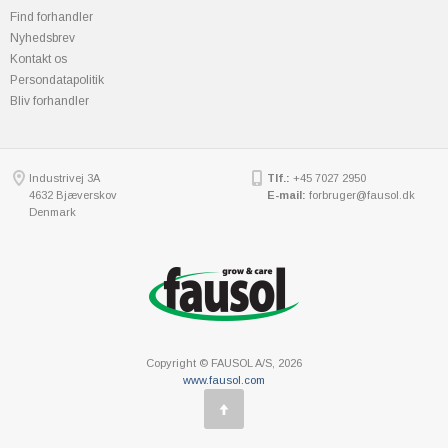
Find forhandler
Nyhedsbrev
Kontakt os
Persondatapolitik
Bliv forhandler
Industrivej 3A
Tlf.:
+45 7027 2950
4632 Bjæverskov
E-mail:
forbruger@fausol.dk
Denmark
Copyright © FAUSOL A/S, 2026
www.fausol.com