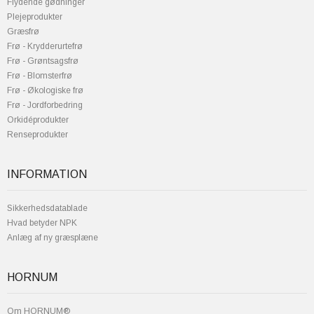
Flydende gødninger
Plejeprodukter
Græsfrø
Frø - Krydderurtefrø
Frø - Grøntsagsfrø
Frø - Blomsterfrø
Frø - Økologiske frø
Frø - Jordforbedring
Orkidéprodukter
Renseprodukter
INFORMATION
Sikkerhedsdatablade
Hvad betyder NPK
Anlæg af ny græsplæne
HORNUM
Om HORNUM®