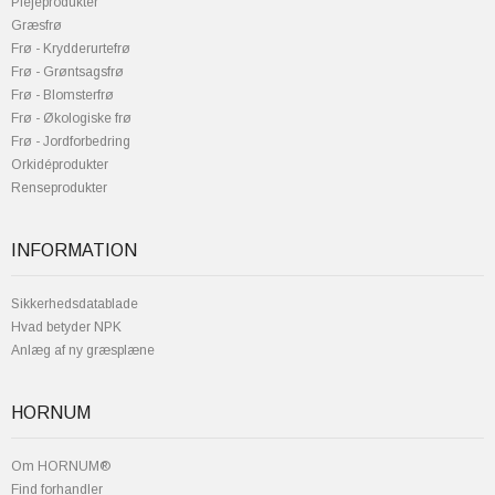
Plejeprodukter
Græsfrø
Frø - Krydderurtefrø
Frø - Grøntsagsfrø
Frø - Blomsterfrø
Frø - Økologiske frø
Frø - Jordforbedring
Orkidéprodukter
Renseprodukter
INFORMATION
Sikkerhedsdatablade
Hvad betyder NPK
Anlæg af ny græsplæne
HORNUM
Om HORNUM®
Find forhandler