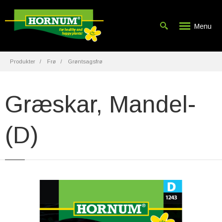
Menu
Produkter
Frø
Grøntsagsfrø
Græskar, Mandel-
(D)