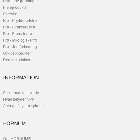
Flydende gødninger
Plejeprodukter
Græsfrø
Frø - Krydderurtefrø
Frø - Grøntsagsfrø
Frø - Blomsterfrø
Frø - Økologiske frø
Frø - Jordforbedring
Orkidéprodukter
Renseprodukter
INFORMATION
Sikkerhedsdatablade
Hvad betyder NPK
Anlæg af ny græsplæne
HORNUM
Om HORNUM®