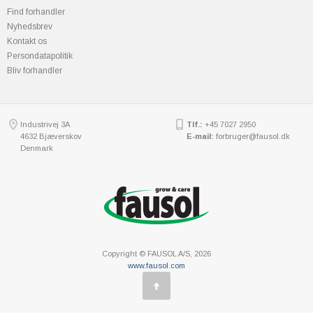
Find forhandler
Nyhedsbrev
Kontakt os
Persondatapolitik
Bliv forhandler
Industrivej 3A
Tlf.:
+45 7027 2950
4632 Bjæverskov
E-mail:
forbruger@fausol.dk
Denmark
Copyright © FAUSOL A/S, 2026
www.fausol.com