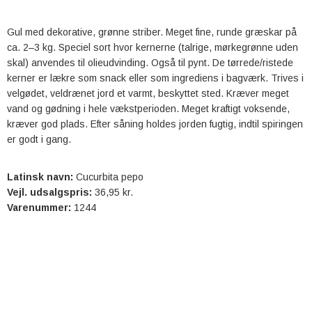
Gul med dekorative, grønne striber. Meget fine, runde græskar på
ca. 2–3 kg. Speciel sort hvor kernerne (talrige, mørkegrønne uden
skal) anvendes til olieudvinding. Også til pynt. De tørrede/ristede
kerner er lækre som snack eller som ingrediens i bagværk. Trives i
velgødet, veldrænet jord et varmt, beskyttet sted. Kræver meget
vand og gødning i hele vækstperioden. Meget kraftigt voksende,
kræver god plads. Efter såning holdes jorden fugtig, indtil spiringen
er godt i gang.
Latinsk navn:
Cucurbita pepo
Vejl. udsalgspris:
36,95 kr.
Varenummer:
1244