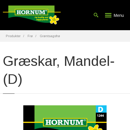
Menu
Produkter
Frø
Grøntsagsfrø
Græskar, Mandel-
(D)