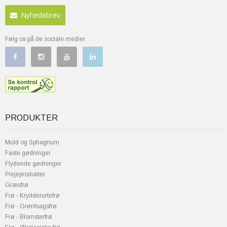
Nyhedsbrev
Følg os på de sociale medier
PRODUKTER
Muld og Sphagnum
Faste gødninger
Flydende gødninger
Plejeprodukter
Græsfrø
Frø - Krydderurtefrø
Frø - Grøntsagsfrø
Frø - Blomsterfrø