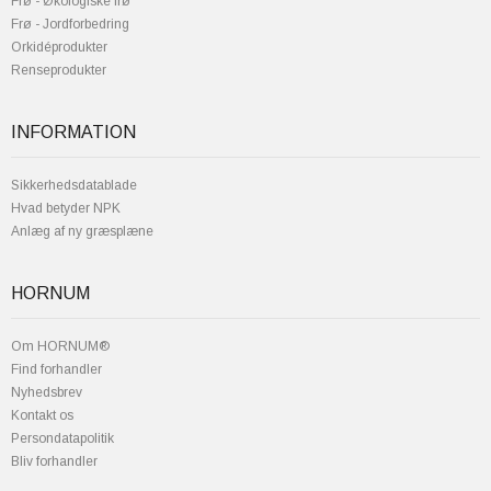
Frø - Økologiske frø
Frø - Jordforbedring
Orkidéprodukter
Renseprodukter
INFORMATION
Sikkerhedsdatablade
Hvad betyder NPK
Anlæg af ny græsplæne
HORNUM
Om HORNUM®
Find forhandler
Nyhedsbrev
Kontakt os
Persondatapolitik
Bliv forhandler