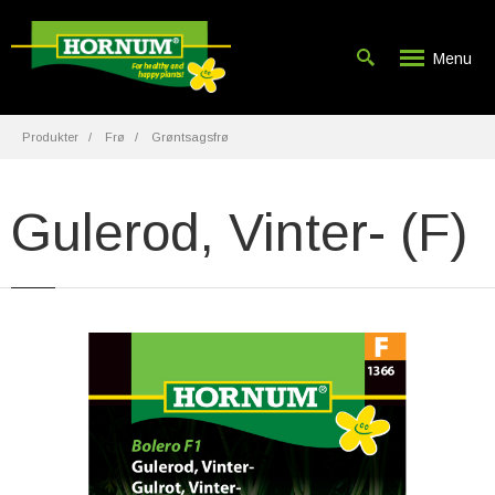
Menu
Produkter
Frø
Grøntsagsfrø
Gulerod, Vinter- (F)