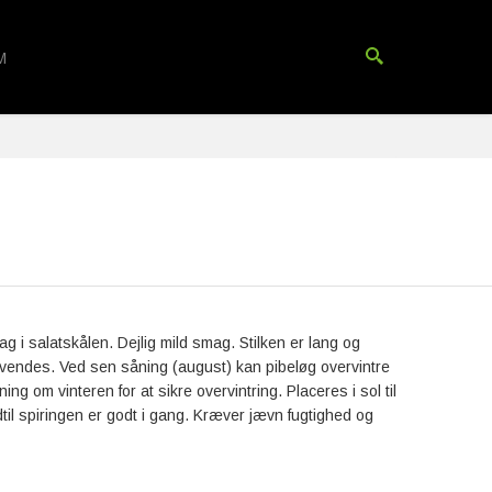
M
lag i salatskålen. Dejlig mild smag. Stilken er lang og
anvendes. Ved sen såning (august) kan pibeløg overvintre
ning om vinteren for at sikre overvintring. Placeres i sol til
dtil spiringen er godt i gang. Kræver jævn fugtighed og