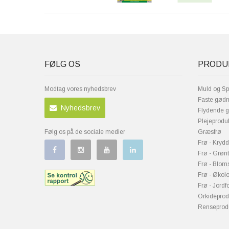
FØLG OS
PRODU
Modtag vores nyhedsbrev
Muld og S
Faste gødn
Nyhedsbrev
Flydende 
Plejeprodu
Følg os på de sociale medier
Græsfrø
Frø - Krydd
Frø - Grøn
Frø - Bloms
Frø - Økolo
Frø - Jordf
Orkidéprod
Renseprod