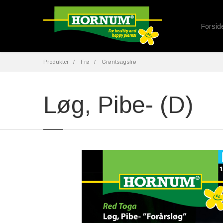
Forsid
Produkter
Frø
Grøntsagsfrø
Løg, Pibe- (D)