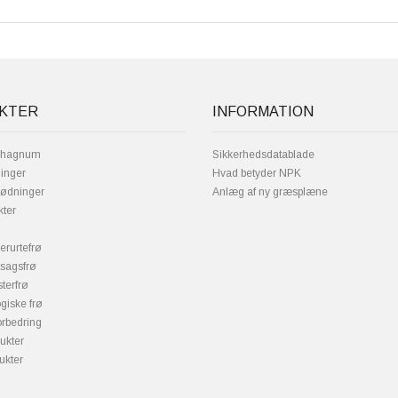
KTER
INFORMATION
phagnum
Sikkerhedsdatablade
inger
Hvad betyder NPK
gødninger
Anlæg af ny græsplæne
kter
erurtefrø
tsagsfrø
terfrø
giske frø
orbedring
ukter
ukter