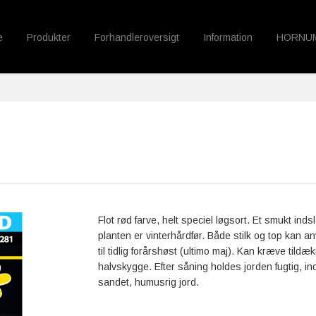
e
Produkter
Forhandleroversigt
Information
HORNU
Flot rød farve, helt speciel løgsort. Et smukt inds
planten er vinterhårdfør. Både stilk og top kan 
til tidlig forårshøst (ultimo maj). Kan kræve tildæk
halvskygge. Efter såning holdes jorden fugtig, in
sandet, humusrig jord.