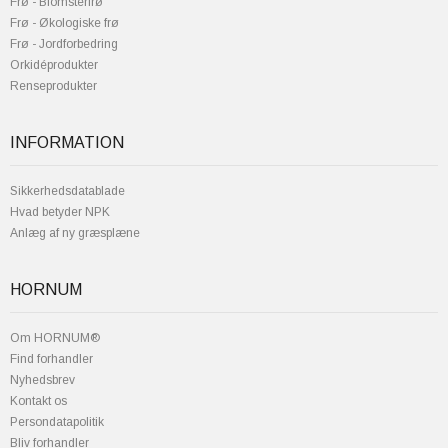
Frø - Blomsterfrø
Frø - Økologiske frø
Frø - Jordforbedring
Orkidéprodukter
Renseprodukter
INFORMATION
Sikkerhedsdatablade
Hvad betyder NPK
Anlæg af ny græsplæne
HORNUM
Om HORNUM®
Find forhandler
Nyhedsbrev
Kontakt os
Persondatapolitik
Bliv forhandler