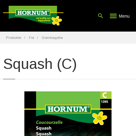
Menu
Produkter
Frø
Grøntsagsfrø
Squash (C)