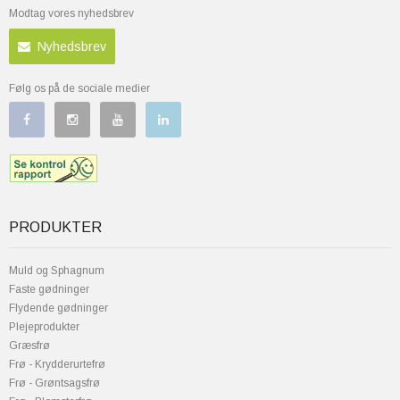
Modtag vores nyhedsbrev
Nyhedsbrev
Følg os på de sociale medier
PRODUKTER
Muld og Sphagnum
Faste gødninger
Flydende gødninger
Plejeprodukter
Græsfrø
Frø - Krydderurtefrø
Frø - Grøntsagsfrø