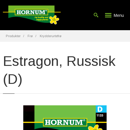
Menu
Produkter
Frø
Krydderurtefrø
Estragon, Russisk
(D)