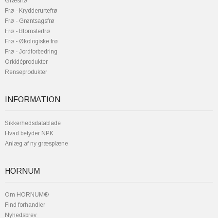
Græsfrø
Frø - Krydderurtefrø
Frø - Grøntsagsfrø
Frø - Blomsterfrø
Frø - Økologiske frø
Frø - Jordforbedring
Orkidéprodukter
Renseprodukter
INFORMATION
Sikkerhedsdatablade
Hvad betyder NPK
Anlæg af ny græsplæne
HORNUM
Om HORNUM®
Find forhandler
Nyhedsbrev