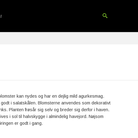
M
blomster kan nydes og har en dejlig mild agurkesmag.
odt i salatskålen. Blomsterne anvendes som dekorativt
inks. Planten frøsår sig selv og breder sig derfor i haven.
ves i sol til halvskygge i almindelig havejord. Nøjsom
piringen er godt i gang.