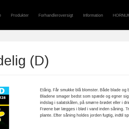
e
Produkter
Forhandleroversigt
Information
HORNU
delig (D)
Etårig. Får smukke blå blomster. Både blade og 
Bladene smager bedst som spæde og egner sig g
indslag i salatskålen, på smørre-brødet eller i dr
Frøene bør lægges i blød i vand inden såning. Tri
plante. Efter såning holdes jorden fugtig, indtil s