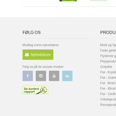
FØLG OS
PRODU
Modtag vores nyhedsbrev
Muld og S
Faste gødn
Nyhedsbrev
Flydende 
Plejeprodu
Følg os på de sociale medier
Græsfrø
Frø - Krydd
Frø - Grøn
Frø - Bloms
Frø - Økolo
Frø - Jordf
Orkidéprod
Renseprod