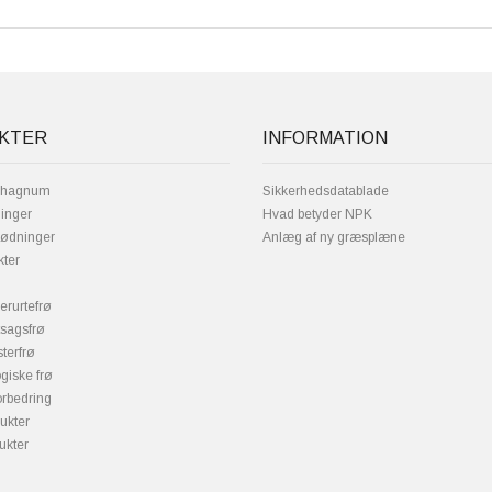
KTER
INFORMATION
phagnum
Sikkerhedsdatablade
inger
Hvad betyder NPK
gødninger
Anlæg af ny græsplæne
kter
erurtefrø
tsagsfrø
terfrø
giske frø
orbedring
ukter
ukter