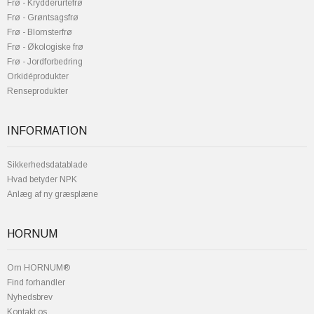
Frø - Krydderurtefrø
Frø - Grøntsagsfrø
Frø - Blomsterfrø
Frø - Økologiske frø
Frø - Jordforbedring
Orkidéprodukter
Renseprodukter
INFORMATION
Sikkerhedsdatablade
Hvad betyder NPK
Anlæg af ny græsplæne
HORNUM
Om HORNUM®
Find forhandler
Nyhedsbrev
Kontakt os