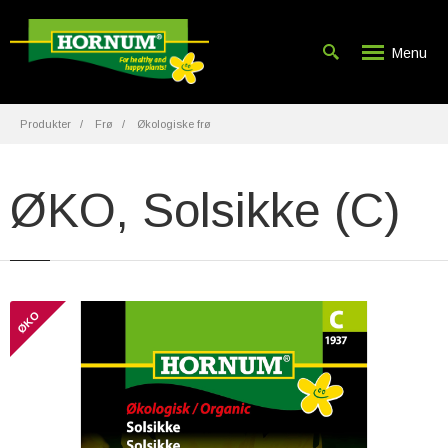
Menu
Produkter
Frø
Økologiske frø
ØKO, Solsikke (C)