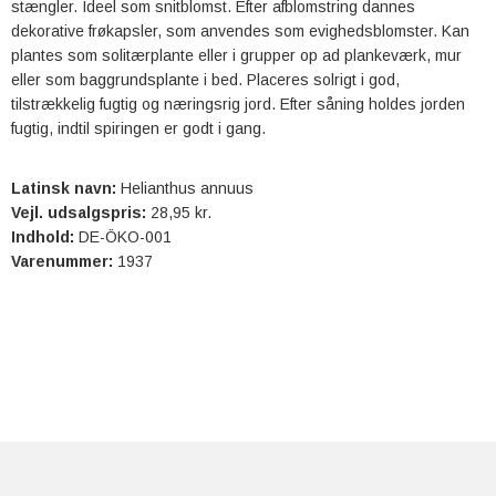
stængler. Ideel som snitblomst. Efter afblomstring dannes
dekorative frøkapsler, som anvendes som evighedsblomster. Kan
plantes som solitærplante eller i grupper op ad plankeværk, mur
eller som baggrundsplante i bed. Placeres solrigt i god,
tilstrækkelig fugtig og næringsrig jord. Efter såning holdes jorden
fugtig, indtil spiringen er godt i gang.
Latinsk navn:
Helianthus annuus
Vejl. udsalgspris:
28,95 kr.
Indhold:
DE-ÖKO-001
Varenummer:
1937