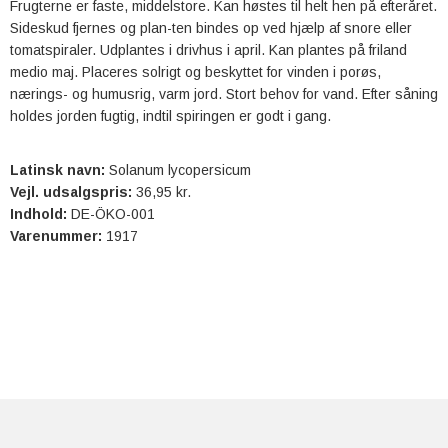
Frugterne er faste, middelstore. Kan høstes til helt hen på efteråret.
Sideskud fjernes og plan-ten bindes op ved hjælp af snore eller
tomatspiraler. Udplantes i drivhus i april. Kan plantes på friland
medio maj. Placeres solrigt og beskyttet for vinden i porøs,
nærings- og humusrig, varm jord. Stort behov for vand. Efter såning
holdes jorden fugtig, indtil spiringen er godt i gang.
Latinsk navn:
Solanum lycopersicum
Vejl. udsalgspris:
36,95 kr.
Indhold:
DE-ÖKO-001
Varenummer:
1917