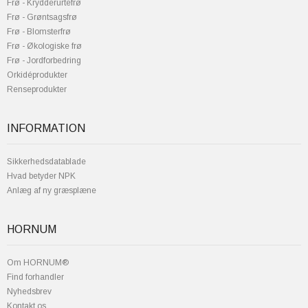
Frø - Krydderurtefrø
Frø - Grøntsagsfrø
Frø - Blomsterfrø
Frø - Økologiske frø
Frø - Jordforbedring
Orkidéprodukter
Renseprodukter
INFORMATION
Sikkerhedsdatablade
Hvad betyder NPK
Anlæg af ny græsplæne
HORNUM
Om HORNUM®
Find forhandler
Nyhedsbrev
Kontakt os