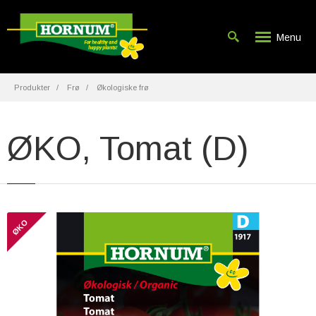
Menu
Produkter
Frø
Økologiske frø
ØKO, Tomat (D)