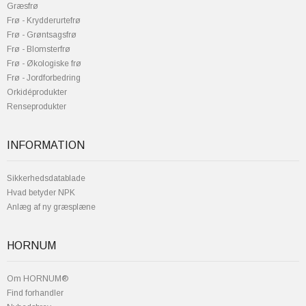
Græsfrø
Frø - Krydderurtefrø
Frø - Grøntsagsfrø
Frø - Blomsterfrø
Frø - Økologiske frø
Frø - Jordforbedring
Orkidéprodukter
Renseprodukter
INFORMATION
Sikkerhedsdatablade
Hvad betyder NPK
Anlæg af ny græsplæne
HORNUM
Om HORNUM®
Find forhandler