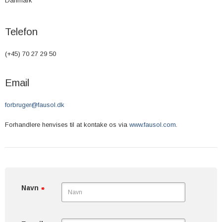
Danmark
Telefon
(+45) 70 27 29 50
Email
forbruger@fausol.dk
Forhandlere henvises til at kontake os via
www.fausol.com
.
Navn