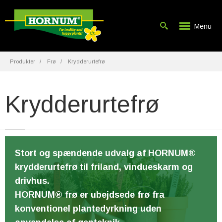
Menu
Produkter
Frø
Krydderurtefrø
Krydderurtefrø
Stort og spændende udvalg af HORNUM®
krydderurtefrø til friland, vindueskarm og
drivhus.
HORNUM® frø er ubejdsede frø fra
konventionel plantedyrkning uden