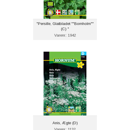
"Persille, Glatbladet ""Bornholm""
(C) "
Varenr.: 1942
Anis, Ægte (D)
Varenr.: 1132