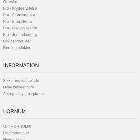
Græsfrø
Frø - Krydderurtefrø
Frø - Grøntsagsfrø
Frø - Blomsterfrø
Frø - Økologiske frø
Frø - Jordforbedring
Orkidéprodukter
Renseprodukter
INFORMATION
Sikkerhedsdatablade
Hvad betyder NPK
Anlæg af ny græsplæne
HORNUM
Om HORNUM®
Find forhandler
Nyhedsbrev