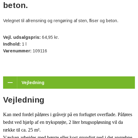
beton.
Velegnet til afrensning og rengøring af sten, fliser og beton.
Vejl. udsalgspris:
64,95 kr.
Indhold:
1 l
Varenummer:
109116
Vejledning
Vejledning
Kan med fordel påføres i gråvejr på en forfugtet overflade. Påføres
bedst ved hjælp af en tryksprøjte, 2 liter brugsopløsning vil da
række til ca. 25 m².
Væsken arbejdes med børste eller kost grundigt ned i det angrebne